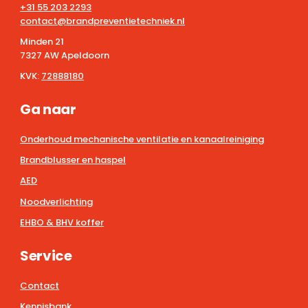
+31 55 203 2293
contact@brandpreventietechniek.nl
Minden 21
7327 AW Apeldoorn
KVK:
72888180
Ga naar
Onderhoud mechanische ventilatie en kanaalreiniging
Brandblusser en haspel
AED
Noodverlichting
EHBO & BHV koffer
Service
Contact
Kennisbank