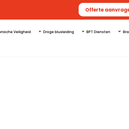
Offerte aanvrag
nische Veiligheid
Droge blusleiding
BPT Diensten
Bra