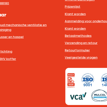
88180
Prijzenlijst
aar
Klant worden
Aanmelding voor onderhou
ud mechanische ventilatie en
Klant worden
iniging
Betaalmethodes
usser en haspel
Verzending en retour
Retourformulier
lichting
Veelgestelde vragen
BHV koffer