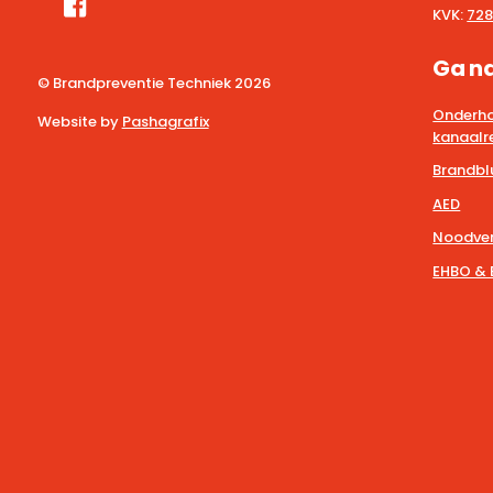
KVK:
728
Ga n
© Brandpreventie Techniek
2026
Onderho
Website by
Pashagrafix
kanaalre
Brandbl
AED
Noodver
EHBO & 