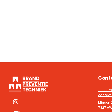
Cont
+31 55 
contact
Minden 
7327 AW