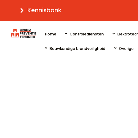
Skip
Kennisbank
to
content
Home
Controlediensten
Elektrotech
Bouwkundige brandveiligheid
Overige