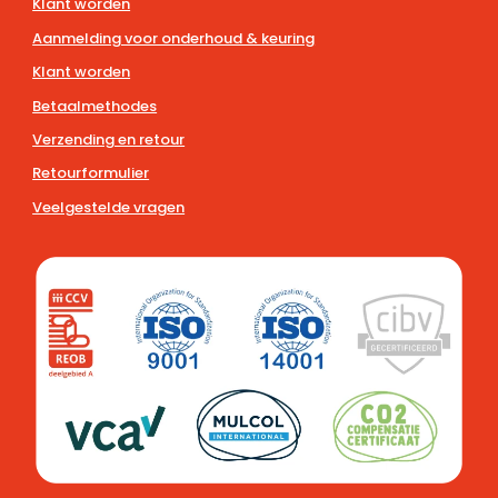
Klant worden
Aanmelding voor onderhoud & keuring
Klant worden
Betaalmethodes
Verzending en retour
Retourformulier
Veelgestelde vragen