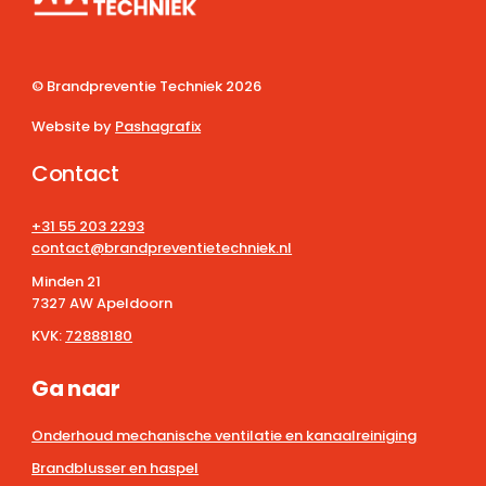
© Brandpreventie Techniek
2026
Website by
Pashagrafix
Contact
+31 55 203 2293
contact@brandpreventietechniek.nl
Minden 21
7327 AW Apeldoorn
KVK:
72888180
Ga naar
Onderhoud mechanische ventilatie en kanaalreiniging
Brandblusser en haspel