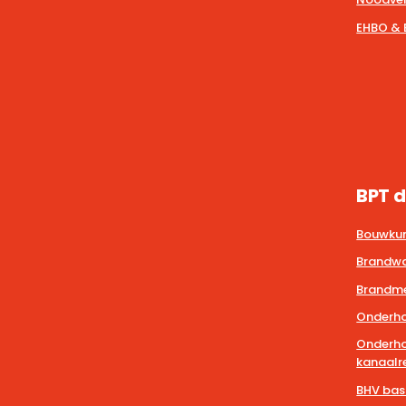
EHBO & 
BPT d
Bouwkun
Brandwa
Brandmel
Onderho
Onderho
kanaalre
BHV bas