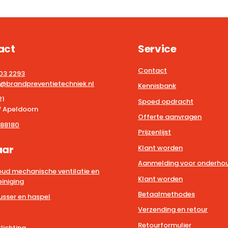
act
Service
Contact
203 2293
@brandpreventietechniek.nl
Kennisbank
21
Spoed opdracht
 Apeldoorn
Offerte aanvragen
88180
Prijzenlijst
aar
Klant worden
Aanmelding voor onderhou
ud mechanische ventilatie en
Klant worden
iniging
Betaalmethodes
usser en haspel
Verzending en retour
Retourformulier
lichting