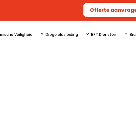
Offerte aanvrag
nische Veiligheid
Droge blusleiding
BPT Diensten
Bra