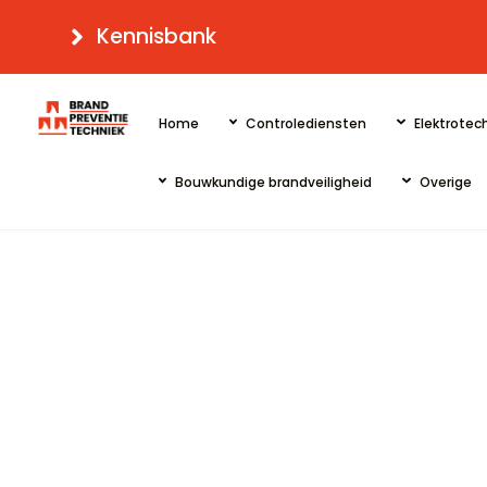
Skip
Kennisbank
to
content
Home
Controlediensten
Elektrotech
Bouwkundige brandveiligheid
Overige