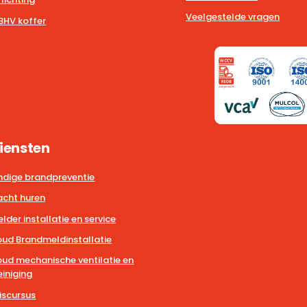
Veelgestelde vragen
BHV koffer
iensten
dige brandpreventie
cht huren
der installatie en service
ud Brandmeldinstallatie
ud mechanische ventilatie en
iniging
iscursus