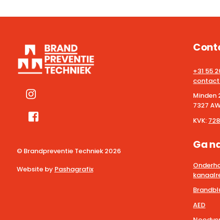
Cont
+31 55 
contact
Minden 
7327 AW
KVK:
728
Ga n
© Brandpreventie Techniek
2026
Onderho
Website by
Pashagrafix
kanaalre
Brandbl
AED
Noodver