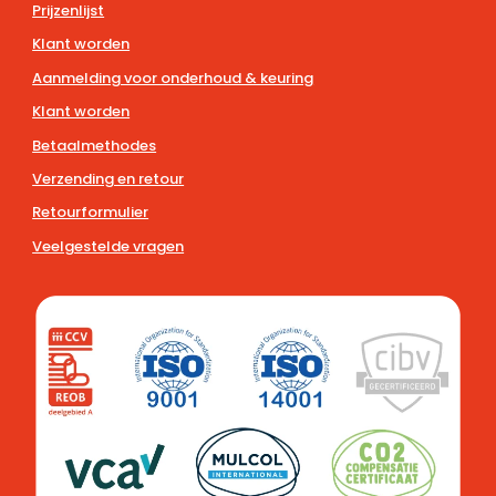
Prijzenlijst
Klant worden
Aanmelding voor onderhoud & keuring
Klant worden
Betaalmethodes
Verzending en retour
Retourformulier
Veelgestelde vragen