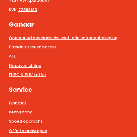
7327 AW Apeldoorn
KVK:
72888180
Ga naar
Onderhoud mechanische ventilatie en kanaalreiniging
Brandblusser en haspel
AED
Noodverlichting
EHBO & BHV koffer
Service
Contact
Kennisbank
Spoed opdracht
Offerte aanvragen