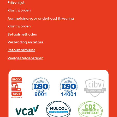
Prijzenlijst
Klant worden
Aanmelding voor onderhoud & keuring
Klant worden
Betaalmethodes
Verzending en retour
Retourformulier
Veelgestelde vragen