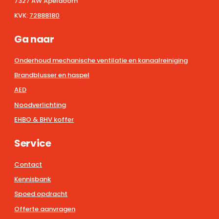
7327 AW Apeldoorn
KVK:
72888180
Ga naar
Onderhoud mechanische ventilatie en kanaalreiniging
Brandblusser en haspel
AED
Noodverlichting
EHBO & BHV koffer
Service
Contact
Kennisbank
Spoed opdracht
Offerte aanvragen