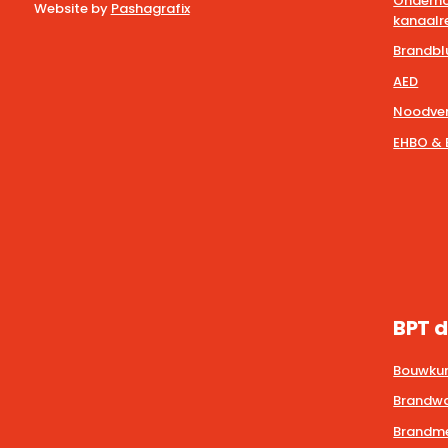
Onderho
Website by
Pashagrafix
kanaalre
Brandbl
AED
Noodver
EHBO & 
BPT d
Bouwkun
Brandwa
Brandmel