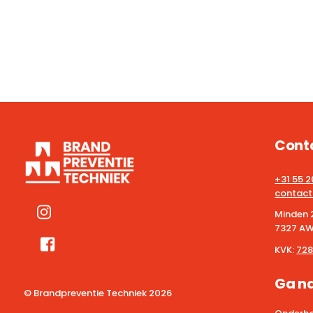
Cont
+31 55 
contact
Minden 
7327 AW
KVK:
728
Ga n
© Brandpreventie Techniek
2026