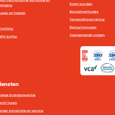
ud mechanische ventilatie en
Klant worden
iniging
Betaalmethodes
usser en haspel
Verzending en retour
Retourformulier
lichting
Veelgestelde vragen
BHV koffer
iensten
dige brandpreventie
cht huren
der installatie en service