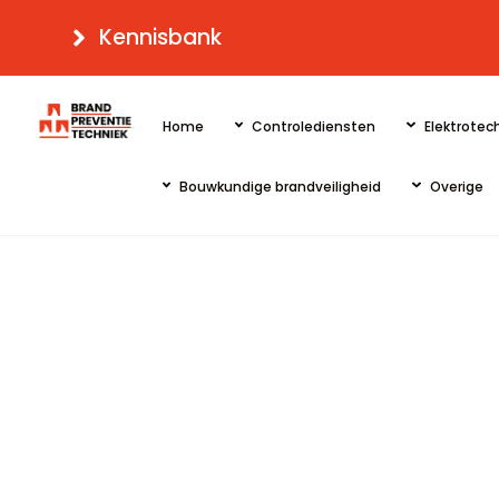
Skip
Kennisbank
to
content
Home
Controlediensten
Elektrotech
Bouwkundige brandveiligheid
Overige