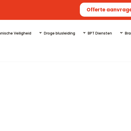
Offerte aanvrag
nische Veiligheid
Droge blusleiding
BPT Diensten
Bra