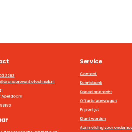
act
Service
Contact
203 2293
@brandpreventietechniek.nl
Kennisbank
21
Spoed opdracht
 Apeldoorn
Offerte aanvragen
88180
Prijzenlijst
aar
Klant worden
Aanmelding voor onderhou