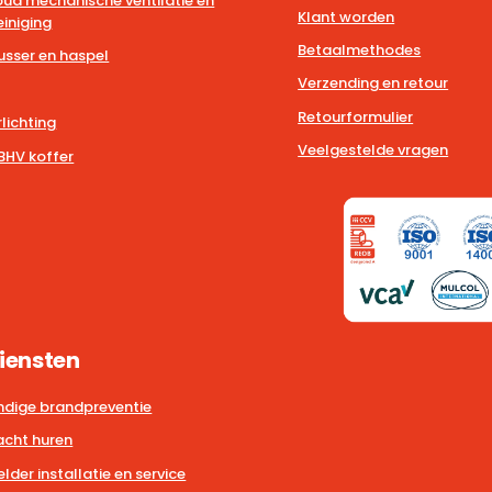
ud mechanische ventilatie en
Klant worden
iniging
Betaalmethodes
usser en haspel
Verzending en retour
Retourformulier
lichting
Veelgestelde vragen
BHV koffer
iensten
dige brandpreventie
cht huren
der installatie en service