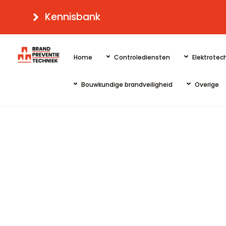
Skip
Kennisbank
to
content
Home
Controlediensten
Elektrotech
Bouwkundige brandveiligheid
Overige