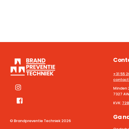
Cont
+31 55 
contact
Minden 
7327 AW
KVK:
728
Ga n
© Brandpreventie Techniek
2026