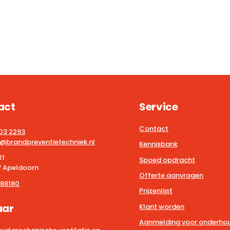
act
Service
Contact
203 2293
@brandpreventietechniek.nl
Kennisbank
21
Spoed opdracht
 Apeldoorn
Offerte aanvragen
88180
Prijzenlijst
aar
Klant worden
Aanmelding voor onderhou