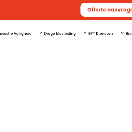
Offerte aanvrag
nische Veiligheid
Droge blusleiding
BPT Diensten
Bra