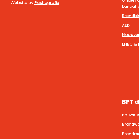
Onderho
Website by
Pashagrafix
kanaalre
Brandbl
AED
Noodver
EHBO & 
BPT d
Bouwkun
Brandwa
Brandmel