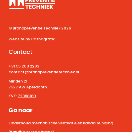
© Brandpreventie Techniek
2026
Website by
Pashagrafix
Contact
+31 55 203 2293
contact@brandpreventietechniek.nl
Minden 21
7327 AW Apeldoorn
KVK:
72888180
Ga naar
Onderhoud mechanische ventilatie en kanaalreiniging
Brandblusser en haspel