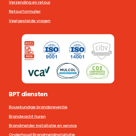
Verzending en retour
Retourformulier
Veelgestelde vragen
BPT diensten
Bouwkundige brandpreventie
Brandwacht huren
Brandmelder installatie en service
Onderhoud Brandmeldinstallatie