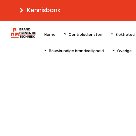
Skip
Kennisbank
to
content
Home
Controlediensten
Elektrotech
Bouwkundige brandveiligheid
Overige