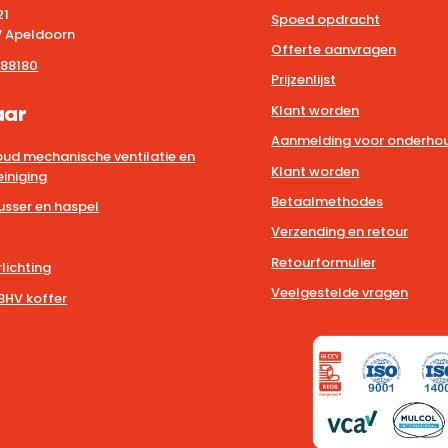
21
Spoed opdracht
 Apeldoorn
Offerte aanvragen
88180
Prijzenlijst
aar
Klant worden
Aanmelding voor onderhou
ud mechanische ventilatie en
Klant worden
iniging
Betaalmethodes
usser en haspel
Verzending en retour
Retourformulier
lichting
Veelgestelde vragen
BHV koffer