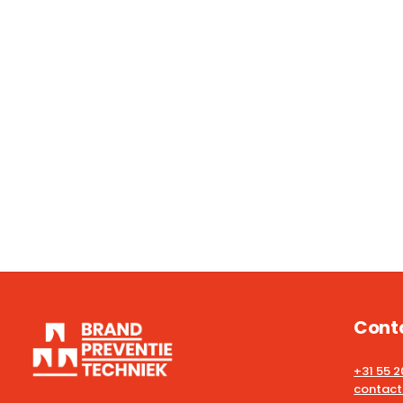
Cont
+31 55 
contact