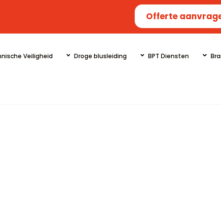
Offerte aanvrag
nische Veiligheid
Droge blusleiding
BPT Diensten
Bra