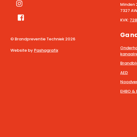
Minden 
7327 AW
KVK:
728
Ga n
© Brandpreventie Techniek
2026
Onderho
Website by
Pashagrafix
kanaalre
Brandbl
AED
Noodver
EHBO & 