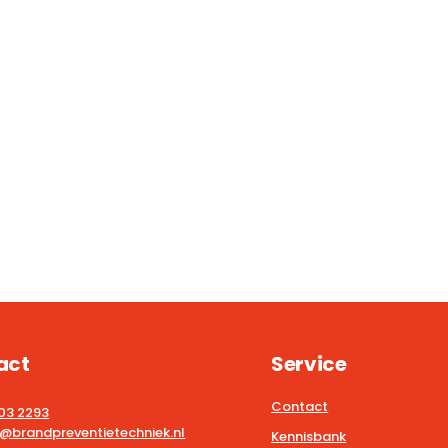
act
Service
Contact
203 2293
@brandpreventietechniek.nl
Kennisbank