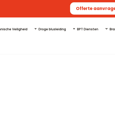
Offerte aanvrag
nische Veiligheid
Droge blusleiding
BPT Diensten
Bra