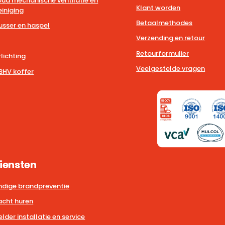
ud mechanische ventilatie en
Klant worden
iniging
Betaalmethodes
usser en haspel
Verzending en retour
Retourformulier
lichting
Veelgestelde vragen
BHV koffer
iensten
dige brandpreventie
cht huren
der installatie en service