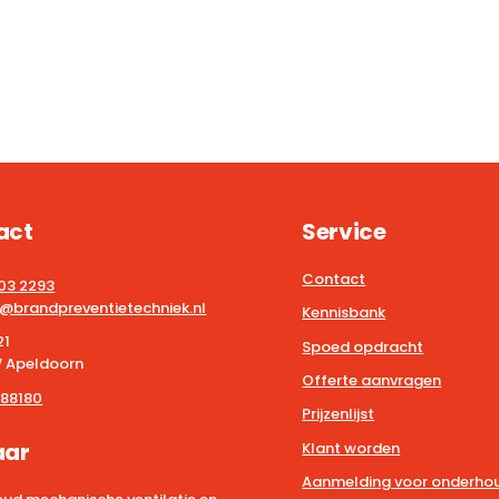
act
Service
Contact
203 2293
@brandpreventietechniek.nl
Kennisbank
21
Spoed opdracht
 Apeldoorn
Offerte aanvragen
88180
Prijzenlijst
aar
Klant worden
Aanmelding voor onderhou