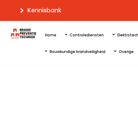
Skip
Kennisbank
to
content
Home
Controlediensten
Elektrotech
Bouwkundige brandveiligheid
Overige