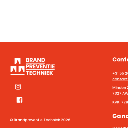
Cont
+31 55 
contact
Minden 
7327 AW
KVK:
728
Ga n
© Brandpreventie Techniek
2026