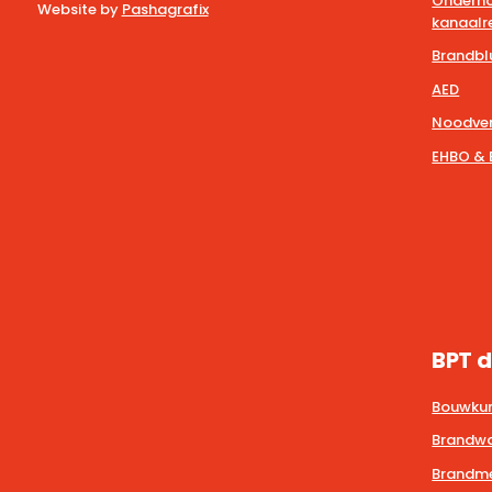
Onderho
Website by
Pashagrafix
kanaalre
Brandbl
AED
Noodver
EHBO & 
BPT d
Bouwkun
Brandwa
Brandmel