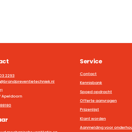
act
Service
Contact
203 2293
@brandpreventietechniek.nl
Kennisbank
21
Spoed opdracht
 Apeldoorn
Offerte aanvragen
88180
Prijzenlijst
aar
Klant worden
Aanmelding voor onderhou