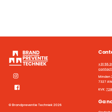
Cont
+31 55 
contact
Minden 
7327 AW
KVK:
728
Ga n
© Brandpreventie Techniek
2026