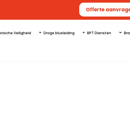
Offerte aanvrag
nische Veiligheid
Droge blusleiding
BPT Diensten
Bra