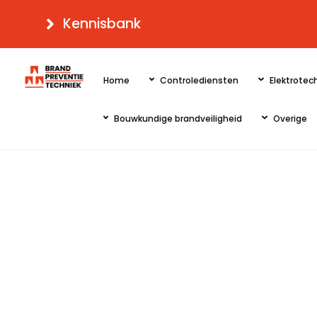
Skip
Kennisbank
to
content
Home
Controlediensten
Elektrotech
Bouwkundige brandveiligheid
Overige