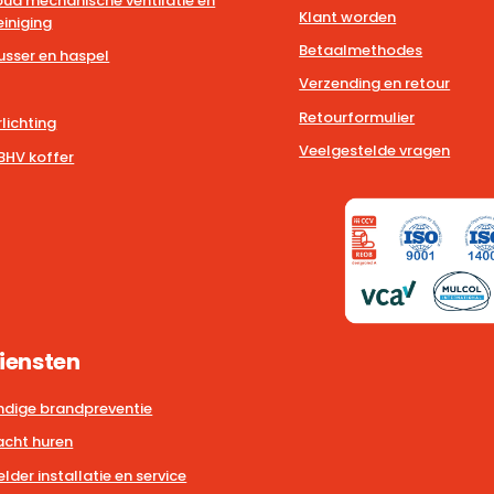
ud mechanische ventilatie en
Klant worden
iniging
Betaalmethodes
usser en haspel
Verzending en retour
Retourformulier
lichting
Veelgestelde vragen
BHV koffer
iensten
dige brandpreventie
cht huren
der installatie en service