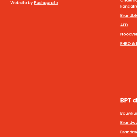
Onderho
Website by
Pashagrafix
kanaalre
Brandbl
AED
Noodver
EHBO & 
BPT d
Bouwkun
Brandwa
Brandmel