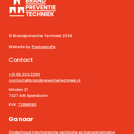
© Brandpreventie Techniek
2026
Website by
Pashagrafix
Contact
+31 55 203 2293
contact@brandpreventietechniek.nl
Minden 21
7327 AW Apeldoorn
KVK:
72888180
Ga naar
Onderhoud mechanische ventilatie en kanaalreiniging