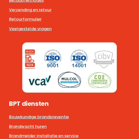
Betaalmethodes
Verzending en retour
Retourformulier
Veelgestelde vragen
BPT diensten
Bouwkundige brandpreventie
Brandwacht huren
Brandmelder installatie en service