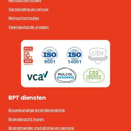
Betaalmethodes
Verzending en retour
Retourformulier
Veelgestelde vragen
BPT diensten
Bouwkundige brandpreventie
Brandwacht huren
Brandmelder installatie en service