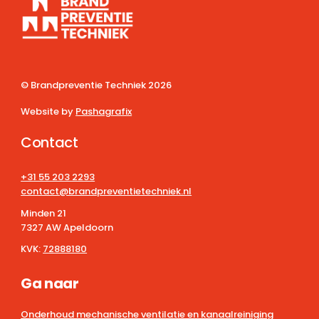
© Brandpreventie Techniek
2026
Website by
Pashagrafix
Contact
+31 55 203 2293
contact@brandpreventietechniek.nl
Minden 21
7327 AW Apeldoorn
KVK:
72888180
Ga naar
Onderhoud mechanische ventilatie en kanaalreiniging