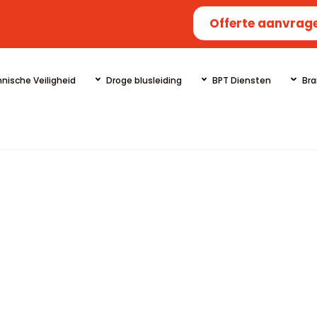
Offerte aanvrag
nische Veiligheid
Droge blusleiding
BPT Diensten
Bra