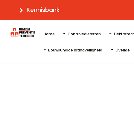
Skip
Kennisbank
to
content
Home
Controlediensten
Elektrotech
Bouwkundige brandveiligheid
Overige