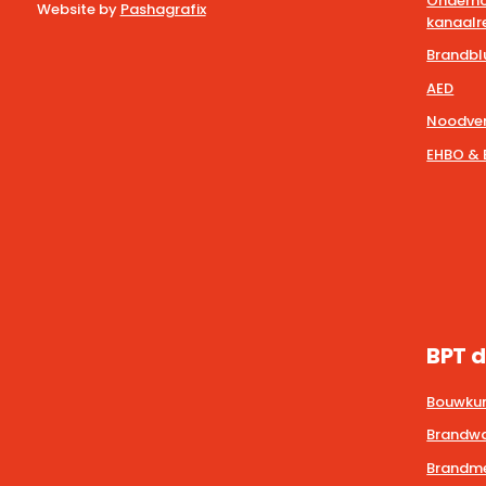
Onderho
Website by
Pashagrafix
kanaalre
Brandbl
AED
Noodver
EHBO & 
BPT d
Bouwkun
Brandwa
Brandmel