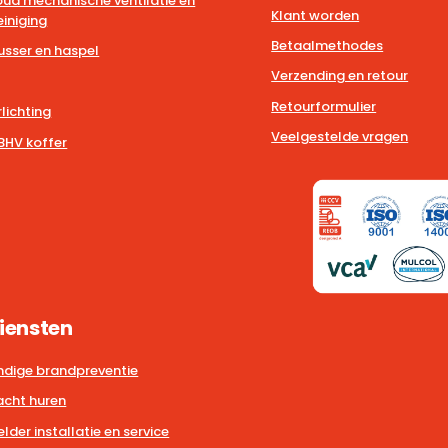
ud mechanische ventilatie en
Klant worden
iniging
Betaalmethodes
usser en haspel
Verzending en retour
Retourformulier
lichting
Veelgestelde vragen
BHV koffer
iensten
dige brandpreventie
cht huren
der installatie en service