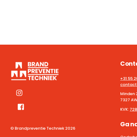
Cont
+31 55 
contact
Minden 
7327 AW
KVK:
728
Ga n
© Brandpreventie Techniek
2026