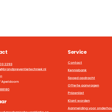
act
Service
Contact
203 2293
@brandpreventietechniek.nl
Kennisbank
21
Spoed opdracht
 Apeldoorn
Offerte aanvragen
88180
Prijzenlijst
aar
Klant worden
Aanmelding voor onderhou