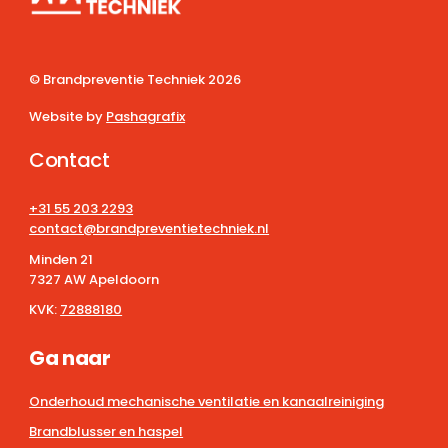
© Brandpreventie Techniek
2026
Website by
Pashagrafix
Contact
+31 55 203 2293
contact@brandpreventietechniek.nl
Minden 21
7327 AW Apeldoorn
KVK:
72888180
Ga naar
Onderhoud mechanische ventilatie en kanaalreiniging
Brandblusser en haspel