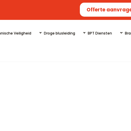
Offerte aanvrag
nische Veiligheid
Droge blusleiding
BPT Diensten
Bra