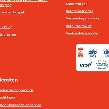
ud mechanische ventilatie en
Klant worden
iniging
Betaalmethodes
usser en haspel
Verzending en retour
Retourformulier
lichting
Veelgestelde vragen
BHV koffer
iensten
dige brandpreventie
cht huren
der installatie en service