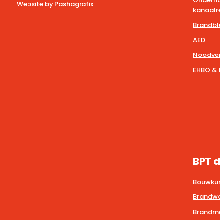
Onderho
Website by
Pashagrafix
kanaalre
Brandbl
AED
Noodver
EHBO & 
BPT d
Bouwkun
Brandwa
Brandmel