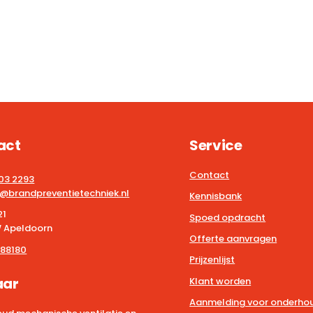
act
Service
Contact
203 2293
@brandpreventietechniek.nl
Kennisbank
21
Spoed opdracht
 Apeldoorn
Offerte aanvragen
88180
Prijzenlijst
aar
Klant worden
Aanmelding voor onderhou