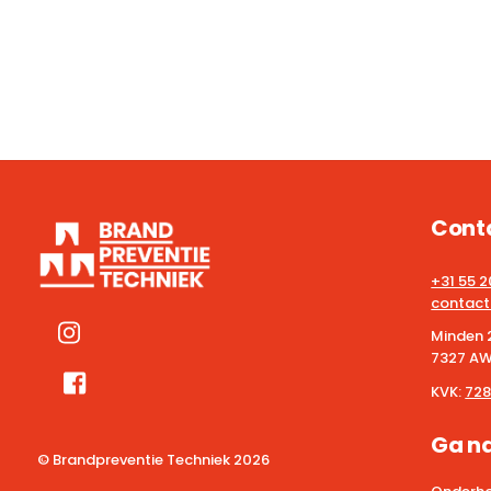
Cont
+31 55 
contact
Minden 
7327 AW
KVK:
728
Ga n
© Brandpreventie Techniek
2026