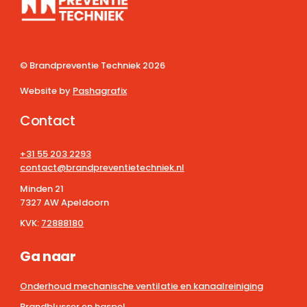
© Brandpreventie Techniek
2026
Website by
Pashagrafix
Contact
+31 55 203 2293
contact@brandpreventietechniek.nl
Minden 21
7327 AW Apeldoorn
KVK:
72888180
Ga naar
Onderhoud mechanische ventilatie en kanaalreiniging
Brandblusser en haspel