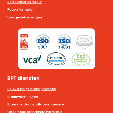
Verzending en retour
Retourformulier
Veelgestelde vragen
BPT diensten
Bouwkundige brandpreventie
Brandwacht huren
Brandmelder installatie en service
Onderhoud Brandmeldinstallatie