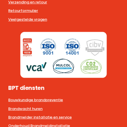
Verzending en retour
Retourformulier
Veelgestelde vragen
BPT diensten
Bouwkundige brandpreventie
Brandwacht huren
Brandmelder installatie en service
Onderhoud Brandmeldinstallatie