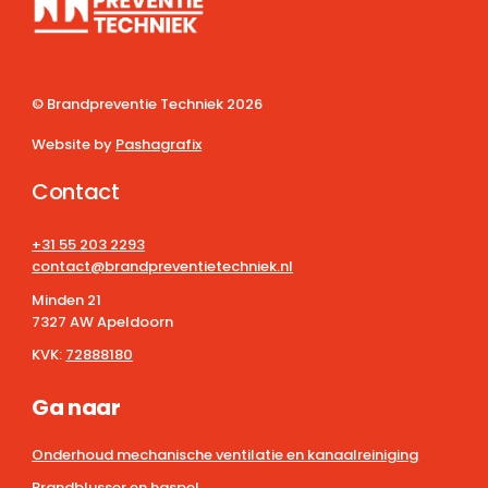
© Brandpreventie Techniek
2026
Website by
Pashagrafix
Contact
+31 55 203 2293
contact@brandpreventietechniek.nl
Minden 21
7327 AW Apeldoorn
KVK:
72888180
Ga naar
Onderhoud mechanische ventilatie en kanaalreiniging
Brandblusser en haspel