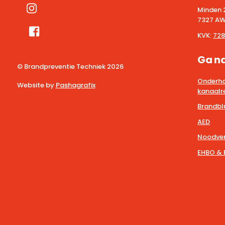
Minden 
7327 AW
KVK:
728
Ga n
© Brandpreventie Techniek
2026
Onderho
Website by
Pashagrafix
kanaalre
Brandbl
AED
Noodver
EHBO & 