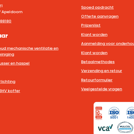
21
Spoed opdracht
 Apeldoorn
Offerte aanvragen
88180
Prijzenlijst
aar
Klant worden
Aanmelding voor onderhou
ud mechanische ventilatie en
Klant worden
iniging
Betaalmethodes
usser en haspel
Verzending en retour
Retourformulier
lichting
Veelgestelde vragen
BHV koffer