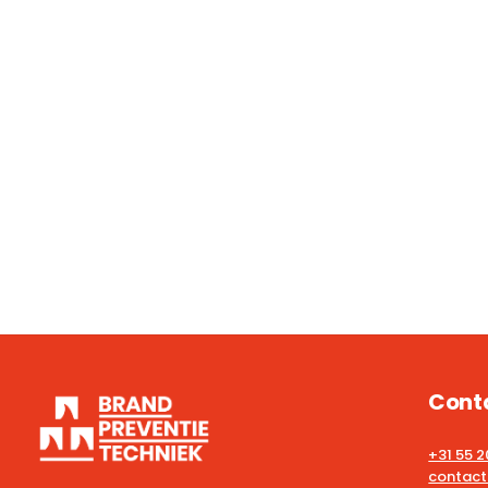
Cont
+31 55 
contact