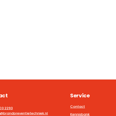
act
Service
Contact
203 2293
@brandpreventietechniek.nl
Kennisbank