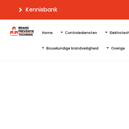
Skip
Kennisbank
to
content
Home
Controlediensten
Elektrotech
Bouwkundige brandveiligheid
Overige