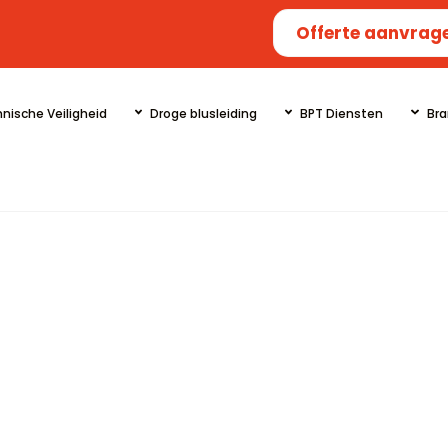
Offerte aanvrag
nische Veiligheid
Droge blusleiding
BPT Diensten
Bra