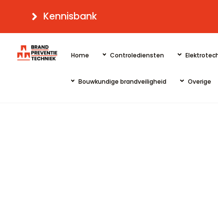
Skip
Kennisbank
to
content
Home
Controlediensten
Elektrotech
Bouwkundige brandveiligheid
Overige