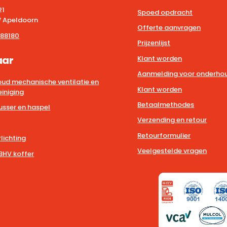
21
Spoed opdracht
 Apeldoorn
Offerte aanvragen
88180
Prijzenlijst
aar
Klant worden
Aanmelding voor onderhou
ud mechanische ventilatie en
Klant worden
iniging
Betaalmethodes
usser en haspel
Verzending en retour
Retourformulier
lichting
Veelgestelde vragen
BHV koffer