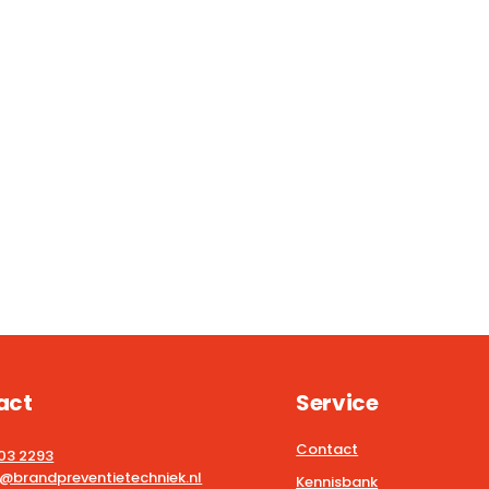
act
Service
Contact
203 2293
@brandpreventietechniek.nl
Kennisbank