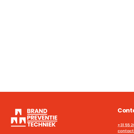
Cont
+31 55 
contact