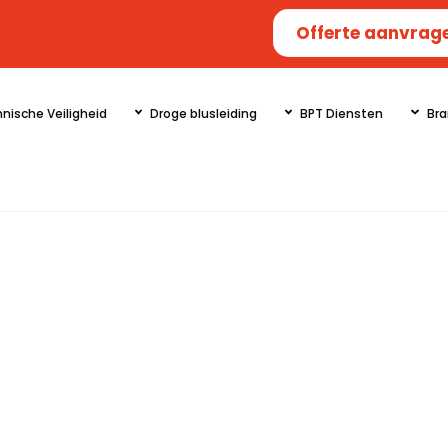
Offerte aanvrag
nische Veiligheid
Droge blusleiding
BPT Diensten
Bra