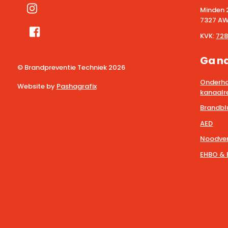
Minden 
7327 AW
KVK:
728
Ga n
© Brandpreventie Techniek
2026
Onderho
Website by
Pashagrafix
kanaalre
Brandbl
AED
Noodver
EHBO & 