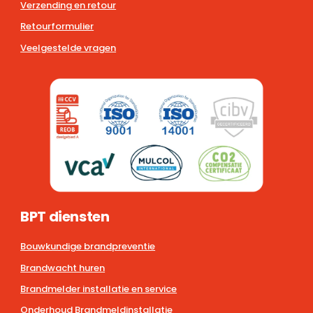
Verzending en retour
Retourformulier
Veelgestelde vragen
BPT diensten
Bouwkundige brandpreventie
Brandwacht huren
Brandmelder installatie en service
Onderhoud Brandmeldinstallatie