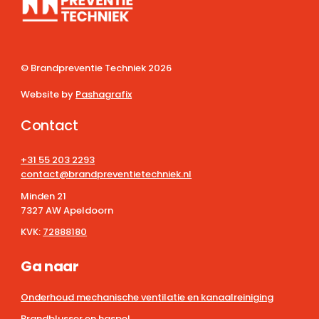
© Brandpreventie Techniek
2026
Website by
Pashagrafix
Contact
+31 55 203 2293
contact@brandpreventietechniek.nl
Minden 21
7327 AW Apeldoorn
KVK:
72888180
Ga naar
Onderhoud mechanische ventilatie en kanaalreiniging
Brandblusser en haspel