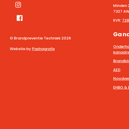
Minden 
7327 AW
KVK:
728
Ga n
© Brandpreventie Techniek
2026
Onderho
Website by
Pashagrafix
kanaalre
Brandbl
AED
Noodver
EHBO & 