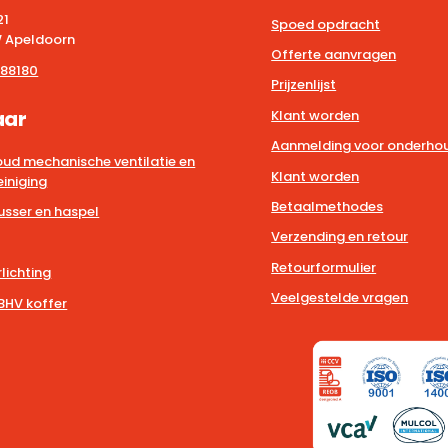
21
Spoed opdracht
 Apeldoorn
Offerte aanvragen
88180
Prijzenlijst
aar
Klant worden
Aanmelding voor onderhou
ud mechanische ventilatie en
Klant worden
iniging
Betaalmethodes
usser en haspel
Verzending en retour
Retourformulier
lichting
Veelgestelde vragen
BHV koffer