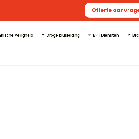
Offerte aanvrag
nische Veiligheid
Droge blusleiding
BPT Diensten
Bra