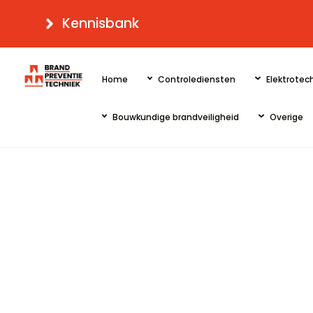
Skip
Kennisbank
to
content
Home
Controlediensten
Elektrotech
Bouwkundige brandveiligheid
Overige