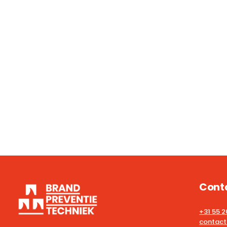
Cont
+31 55 
contact