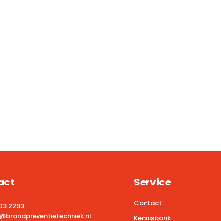
act
Service
Contact
203 2293
@brandpreventietechniek.nl
Kennisbank