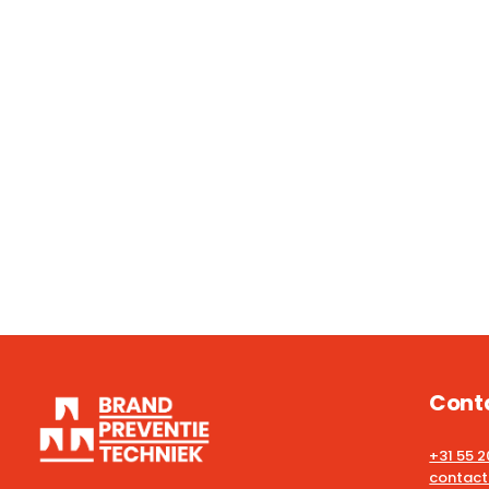
Cont
+31 55 
contact