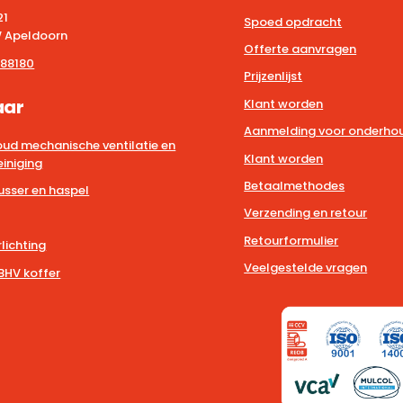
21
Spoed opdracht
 Apeldoorn
Offerte aanvragen
88180
Prijzenlijst
aar
Klant worden
Aanmelding voor onderhou
ud mechanische ventilatie en
Klant worden
iniging
Betaalmethodes
usser en haspel
Verzending en retour
Retourformulier
lichting
Veelgestelde vragen
BHV koffer