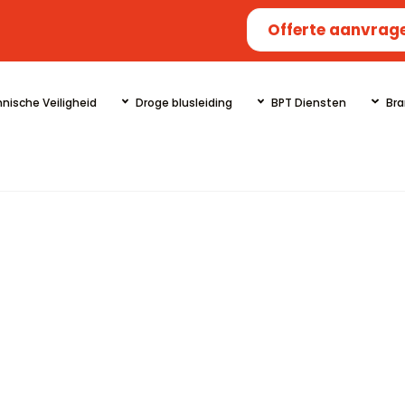
Offerte aanvrag
nische Veiligheid
Droge blusleiding
BPT Diensten
Bra