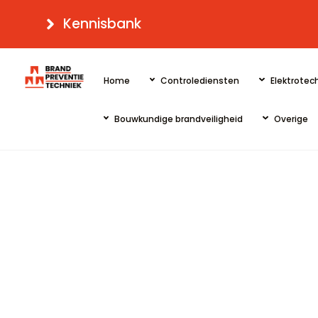
Skip
Kennisbank
to
content
Home
Controlediensten
Elektrotech
Bouwkundige brandveiligheid
Overige