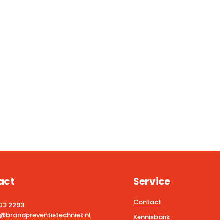
act
Service
Contact
203 2293
@brandpreventietechniek.nl
Kennisbank