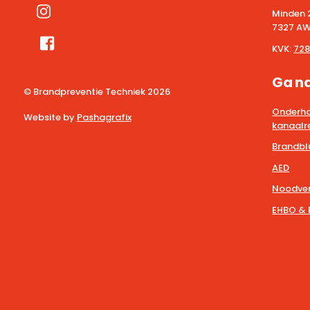
Minden 
7327 AW
KVK:
728
Ga n
© Brandpreventie Techniek
2026
Onderho
Website by
Pashagrafix
kanaalre
Brandbl
AED
Noodver
EHBO & 