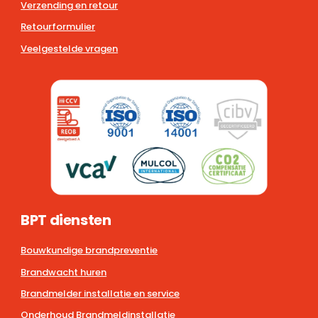
Verzending en retour
Retourformulier
Veelgestelde vragen
BPT diensten
Bouwkundige brandpreventie
Brandwacht huren
Brandmelder installatie en service
Onderhoud Brandmeldinstallatie