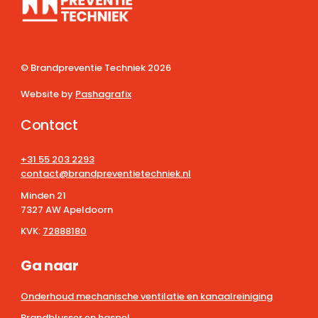
© Brandpreventie Techniek
2026
Website by
Pashagrafix
Contact
+31 55 203 2293
contact@brandpreventietechniek.nl
Minden 21
7327 AW Apeldoorn
KVK:
72888180
Ga naar
Onderhoud mechanische ventilatie en kanaalreiniging
Brandblusser en haspel