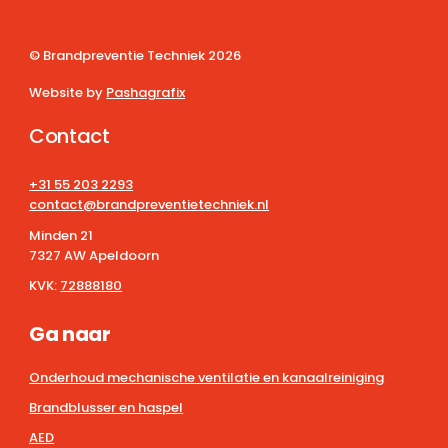
© Brandpreventie Techniek
2026
Website by
Pashagrafix
Contact
+31 55 203 2293
contact@brandpreventietechniek.nl
Minden 21
7327 AW Apeldoorn
KVK:
72888180
Ga naar
Onderhoud mechanische ventilatie en kanaalreiniging
Brandblusser en haspel
AED