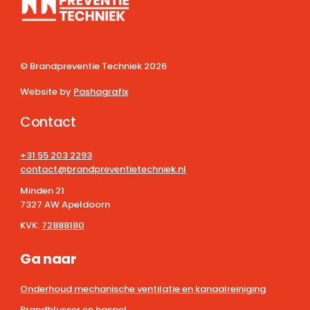
© Brandpreventie Techniek
2026
Website by
Pashagrafix
Contact
+31 55 203 2293
contact@brandpreventietechniek.nl
Minden 21
7327 AW Apeldoorn
KVK:
72888180
Ga naar
Onderhoud mechanische ventilatie en kanaalreiniging
Brandblusser en haspel