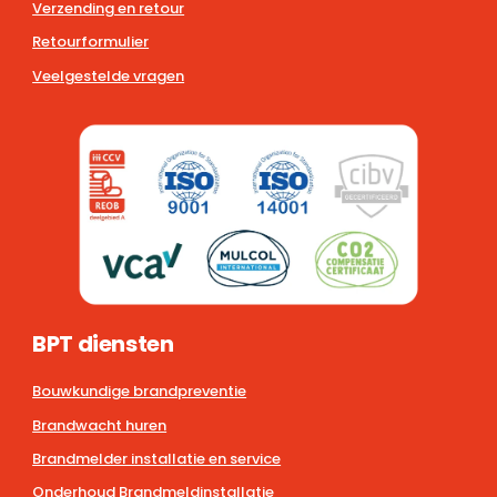
Verzending en retour
Retourformulier
Veelgestelde vragen
BPT diensten
Bouwkundige brandpreventie
Brandwacht huren
Brandmelder installatie en service
Onderhoud Brandmeldinstallatie