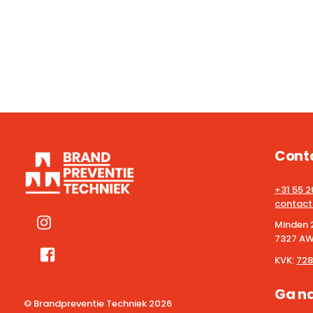
Cont
+31 55 
contact
Minden 
7327 AW
KVK:
728
Ga n
© Brandpreventie Techniek
2026