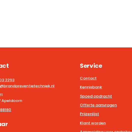
act
Service
Contact
203 2293
@brandpreventietechniek.nl
Kennisbank
21
Spoed opdracht
 Apeldoorn
Offerte aanvragen
88180
Prijzenlijst
aar
Klant worden
Aanmelding voor onderhou