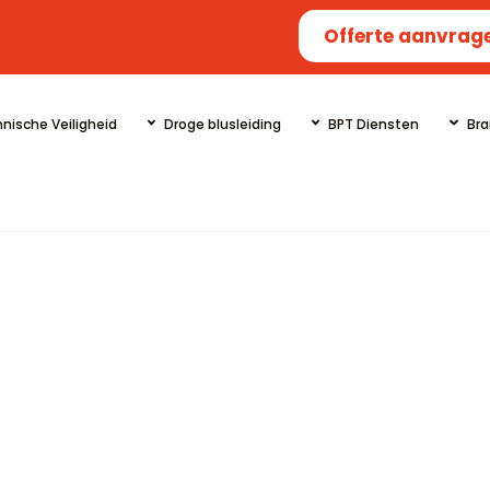
Offerte aanvrag
nische Veiligheid
Droge blusleiding
BPT Diensten
Bra