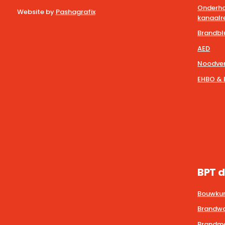
Onderho
Website by
Pashagrafix
kanaalre
Brandbl
AED
Noodver
EHBO & 
BPT d
Bouwkun
Brandwa
Brandmel