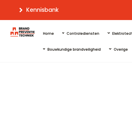
Skip
Kennisbank
to
content
Home
Controlediensten
Elektrotech
Bouwkundige brandveiligheid
Overige