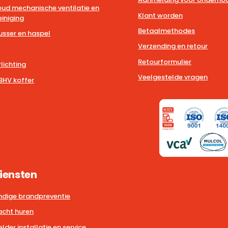
ud mechanische ventilatie en
Klant worden
iniging
Betaalmethodes
usser en haspel
Verzending en retour
Retourformulier
lichting
Veelgestelde vragen
BHV koffer
iensten
dige brandpreventie
cht huren
der installatie en service