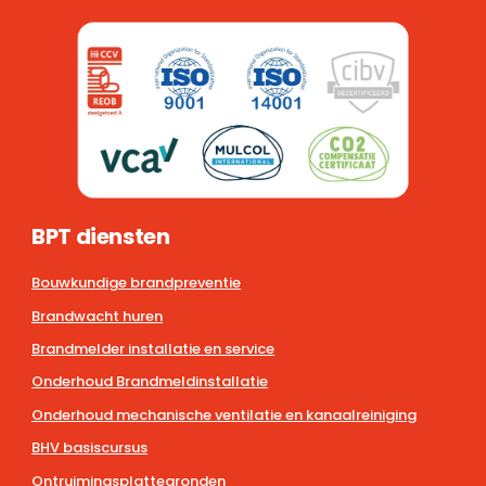
BPT diensten
Bouwkundige brandpreventie
Brandwacht huren
Brandmelder installatie en service
Onderhoud Brandmeldinstallatie
Onderhoud mechanische ventilatie en kanaalreiniging
BHV basiscursus
Ontruimingsplattegronden