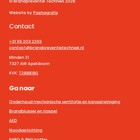
© Brandpreventie Techniek
2026
Website by
Pashagrafix
Contact
+31 55 203 2293
contact@brandpreventietechniek.nl
Minden 21
7327 AW Apeldoorn
KVK:
72888180
Ga naar
Onderhoud mechanische ventilatie en kanaalreiniging
Brandblusser en haspel
AED
Noodverlichting
EHBO & BHV koffer