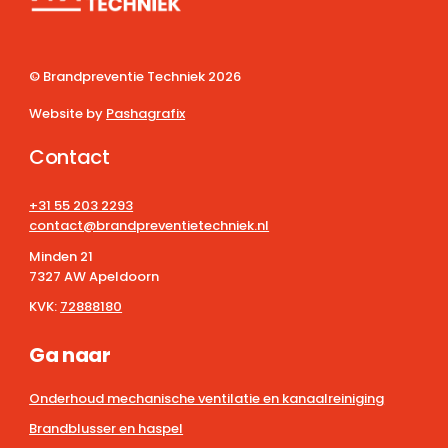
© Brandpreventie Techniek
2026
Website by
Pashagrafix
Contact
+31 55 203 2293
contact@brandpreventietechniek.nl
Minden 21
7327 AW Apeldoorn
KVK:
72888180
Ga naar
Onderhoud mechanische ventilatie en kanaalreiniging
Brandblusser en haspel