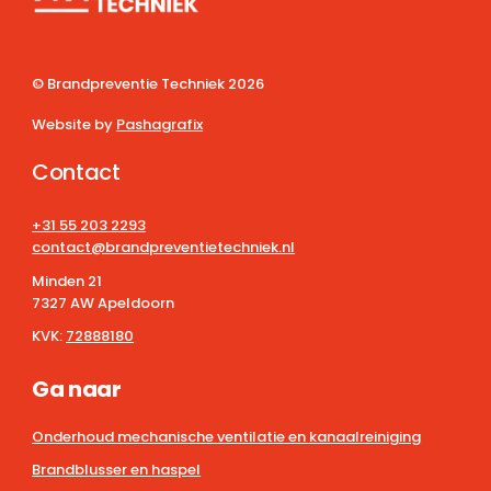
© Brandpreventie Techniek
2026
Website by
Pashagrafix
Contact
+31 55 203 2293
contact@brandpreventietechniek.nl
Minden 21
7327 AW Apeldoorn
KVK:
72888180
Ga naar
Onderhoud mechanische ventilatie en kanaalreiniging
Brandblusser en haspel