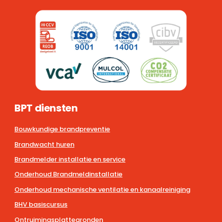
BPT diensten
Bouwkundige brandpreventie
Brandwacht huren
Brandmelder installatie en service
Onderhoud Brandmeldinstallatie
Onderhoud mechanische ventilatie en kanaalreiniging
BHV basiscursus
Ontruimingsplattegronden