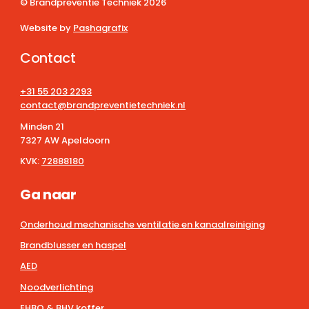
© Brandpreventie Techniek
2026
Website by
Pashagrafix
Contact
+31 55 203 2293
contact@brandpreventietechniek.nl
Minden 21
7327 AW Apeldoorn
KVK:
72888180
Ga naar
Onderhoud mechanische ventilatie en kanaalreiniging
Brandblusser en haspel
AED
Noodverlichting
EHBO & BHV koffer