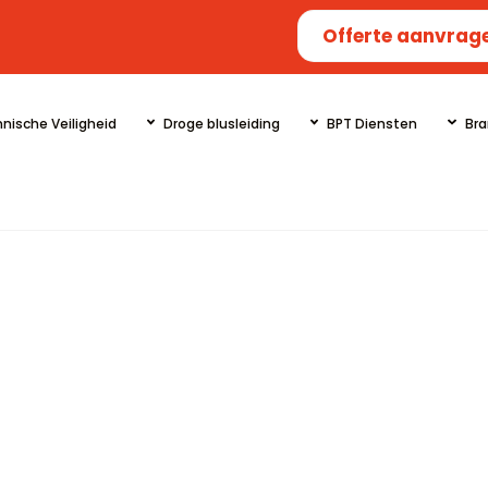
Offerte aanvrag
nische Veiligheid
Droge blusleiding
BPT Diensten
Bra