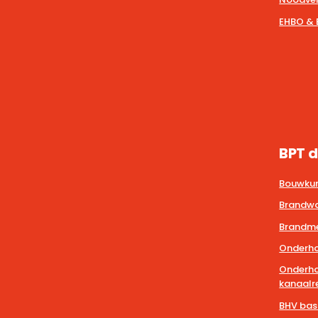
EHBO & 
BPT d
Bouwkun
Brandwa
Brandmel
Onderho
Onderho
kanaalre
BHV bas