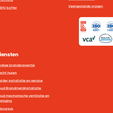
Veelgestelde vragen
BHV koffer
iensten
dige brandpreventie
cht huren
der installatie en service
ud Brandmeldinstallatie
ud mechanische ventilatie en
iniging
iscursus