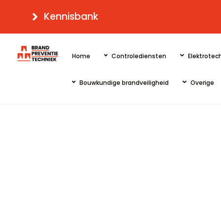
Skip
Kennisbank
to
content
Home
Controlediensten
Elektrotech
Bouwkundige brandveiligheid
Overige