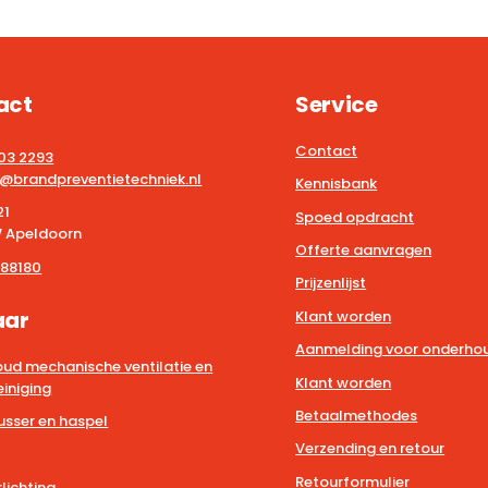
act
Service
Contact
203 2293
@brandpreventietechniek.nl
Kennisbank
21
Spoed opdracht
 Apeldoorn
Offerte aanvragen
88180
Prijzenlijst
aar
Klant worden
Aanmelding voor onderhou
ud mechanische ventilatie en
Klant worden
iniging
Betaalmethodes
usser en haspel
Verzending en retour
Retourformulier
lichting