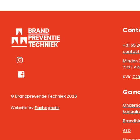
Cont
+31 55 
contact
Minden 
7327 AW
KVK:
728
Ga n
© Brandpreventie Techniek
2026
Onderho
Website by
Pashagrafix
kanaalre
Brandbl
AED
Noodver