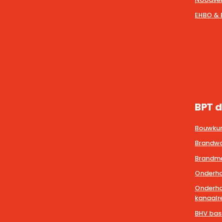
EHBO & 
BPT d
Bouwkun
Brandwa
Brandmel
Onderho
Onderho
kanaalre
BHV bas