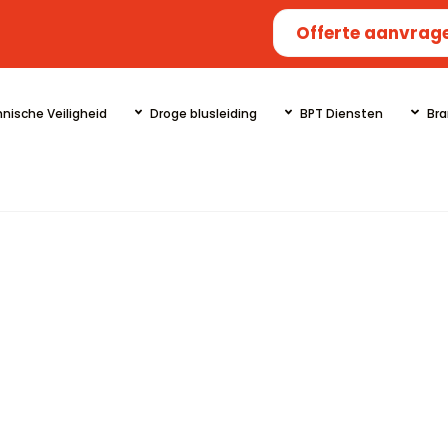
Offerte aanvrag
nische Veiligheid
Droge blusleiding
BPT Diensten
Bra