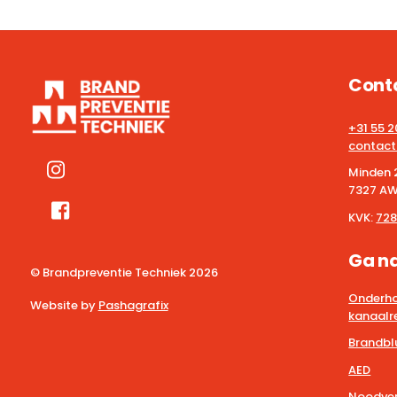
Cont
+31 55 
contact
Minden 
7327 AW
KVK:
728
Ga n
© Brandpreventie Techniek
2026
Onderho
Website by
Pashagrafix
kanaalre
Brandbl
AED
Noodver