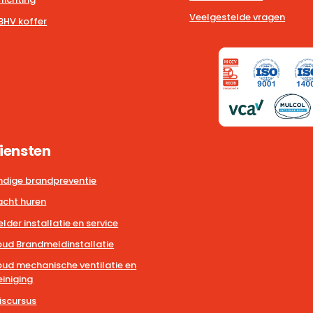
Veelgestelde vragen
BHV koffer
iensten
dige brandpreventie
cht huren
der installatie en service
ud Brandmeldinstallatie
ud mechanische ventilatie en
iniging
iscursus