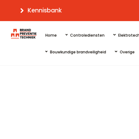
Skip
Kennisbank
to
content
Home
Controlediensten
Elektrotech
Bouwkundige brandveiligheid
Overige