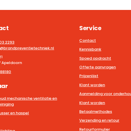
act
Service
Contact
203 2293
@brandpreventietechniek.nl
Kennisbank
21
Spoed opdracht
 Apeldoorn
Offerte aanvragen
88180
Prijzenlijst
aar
Klant worden
Aanmelding voor onderhou
ud mechanische ventilatie en
Klant worden
iniging
Betaalmethodes
usser en haspel
Verzending en retour
Retourformulier
lichting