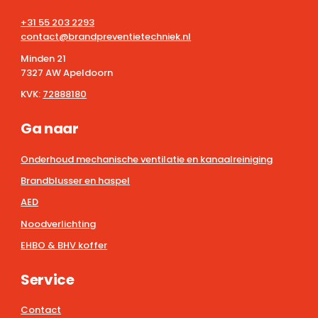
+31 55 203 2293
contact@brandpreventietechniek.nl
Minden 21
7327 AW Apeldoorn
KVK:
72888180
Ga naar
Onderhoud mechanische ventilatie en kanaalreiniging
Brandblusser en haspel
AED
Noodverlichting
EHBO & BHV koffer
Service
Contact