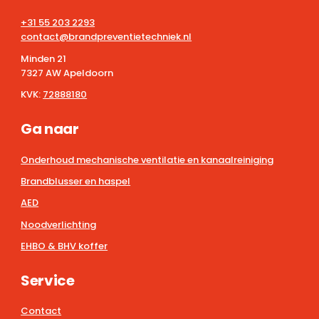
+31 55 203 2293
contact@brandpreventietechniek.nl
Minden 21
7327 AW Apeldoorn
KVK:
72888180
Ga naar
Onderhoud mechanische ventilatie en kanaalreiniging
Brandblusser en haspel
AED
Noodverlichting
EHBO & BHV koffer
Service
Contact