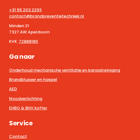
+31 55 203 2293
contact@brandpreventietechniek.nl
Minden 21
7327 AW Apeldoorn
KVK:
72888180
Ga naar
Onderhoud mechanische ventilatie en kanaalreiniging
Brandblusser en haspel
AED
Noodverlichting
EHBO & BHV koffer
Service
Contact