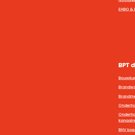
EHBO & 
BPT d
Bouwkun
Brandwa
Brandmel
Onderho
Onderho
kanaalre
BHV bas