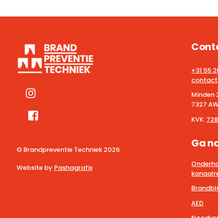
Cont
+31 55 
contact
Minden 
7327 AW
KVK:
728
Ga n
© Brandpreventie Techniek
2026
Onderho
Website by
Pashagrafix
kanaalre
Brandbl
AED
Noodver