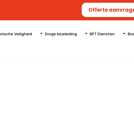
Offerte aanvrag
nische Veiligheid
Droge blusleiding
BPT Diensten
Bra