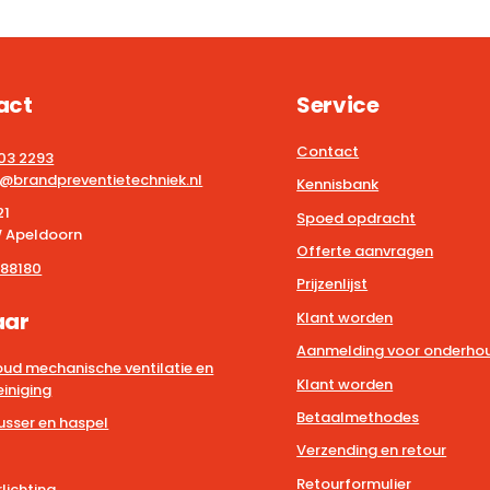
act
Service
Contact
203 2293
@brandpreventietechniek.nl
Kennisbank
21
Spoed opdracht
 Apeldoorn
Offerte aanvragen
88180
Prijzenlijst
aar
Klant worden
Aanmelding voor onderhou
ud mechanische ventilatie en
Klant worden
iniging
Betaalmethodes
usser en haspel
Verzending en retour
Retourformulier
lichting