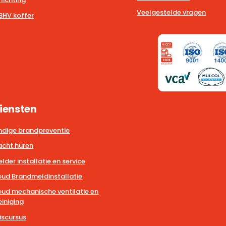
Veelgestelde vragen
BHV koffer
iensten
dige brandpreventie
cht huren
der installatie en service
ud Brandmeldinstallatie
ud mechanische ventilatie en
iniging
iscursus