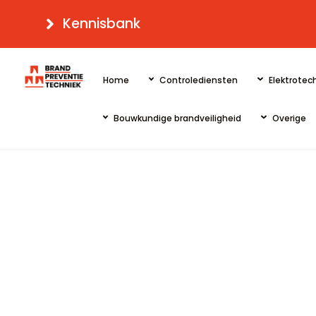
Skip
Kennisbank
to
content
Home
Controlediensten
Elektrotech
Bouwkundige brandveiligheid
Overige