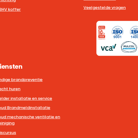
Veelgestelde vragen
BHV koffer
iensten
dige brandpreventie
cht huren
der installatie en service
ud Brandmeldinstallatie
ud mechanische ventilatie en
iniging
iscursus