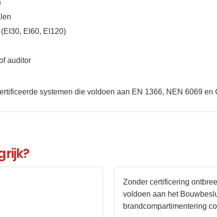
n
alen
EI30, EI60, EI120)
f auditor
ecertificeerde systemen die voldoen aan EN 1366, NEN 6069 en
rijk?
Zonder certificering ontbr
voldoen aan het Bouwbesluit
brandcompartimentering cor