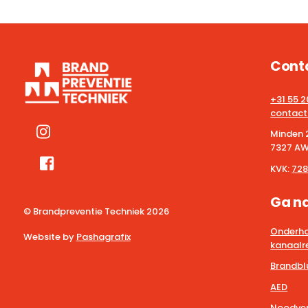
Cont
+31 55 
contact
Minden 
7327 AW
KVK:
728
Ga n
© Brandpreventie Techniek
2026
Onderho
Website by
Pashagrafix
kanaalre
Brandbl
AED
Noodver