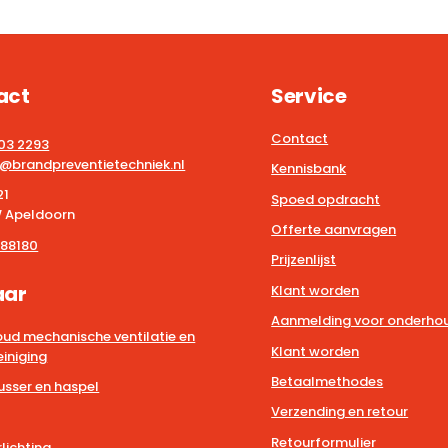
act
Service
Contact
203 2293
@brandpreventietechniek.nl
Kennisbank
21
Spoed opdracht
 Apeldoorn
Offerte aanvragen
88180
Prijzenlijst
aar
Klant worden
Aanmelding voor onderhou
ud mechanische ventilatie en
Klant worden
iniging
Betaalmethodes
usser en haspel
Verzending en retour
Retourformulier
lichting