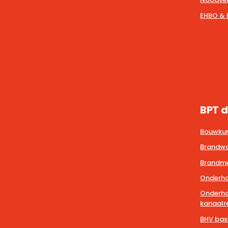
EHBO & 
BPT d
Bouwkun
Brandwa
Brandmel
Onderho
Onderho
kanaalre
BHV bas