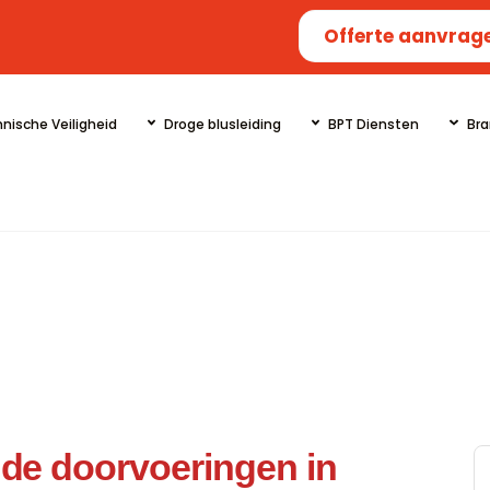
Offerte aanvrag
nische Veiligheid
Droge blusleiding
BPT Diensten
Bra
nde doorvoeringen in