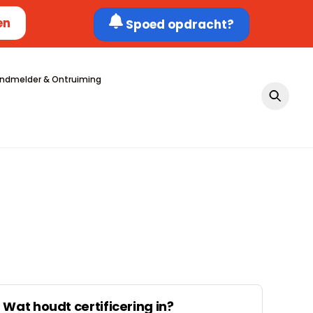
en
Spoed opdracht?
ndmelder & Ontruiming
Wat houdt certificering in?