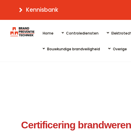
Skip
Kennisbank
to
content
Home
Controlediensten
Elektrotech
Bouwkundige brandveiligheid
Overige
Certificering brandwere