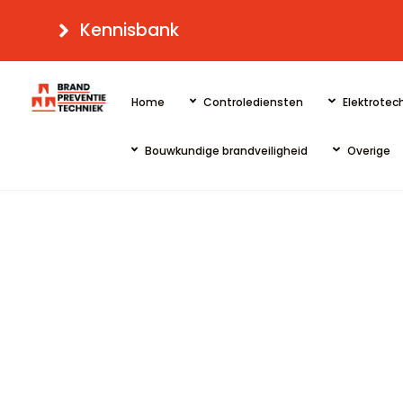
Skip
Kennisbank
to
content
Home
Controlediensten
Elektrotech
Bouwkundige brandveiligheid
Overige