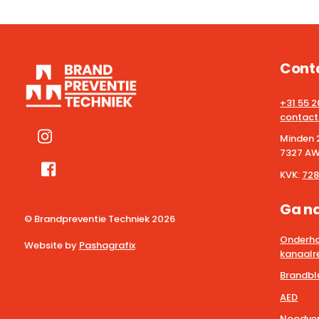
Cont
+31 55 
contact
Minden 
7327 AW
KVK:
728
Ga n
© Brandpreventie Techniek
2026
Onderho
Website by
Pashagrafix
kanaalre
Brandbl
AED
Noodver