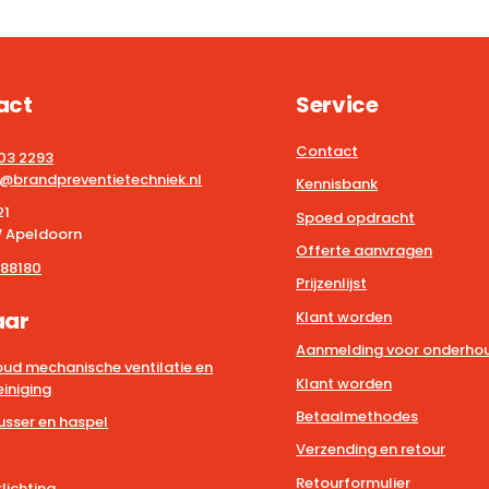
act
Service
Contact
203 2293
@brandpreventietechniek.nl
Kennisbank
21
Spoed opdracht
 Apeldoorn
Offerte aanvragen
88180
Prijzenlijst
aar
Klant worden
Aanmelding voor onderhou
ud mechanische ventilatie en
Klant worden
iniging
Betaalmethodes
usser en haspel
Verzending en retour
Retourformulier
lichting