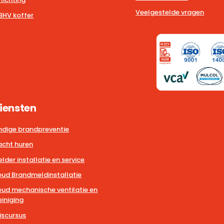
Veelgestelde vragen
BHV koffer
iensten
dige brandpreventie
cht huren
der installatie en service
ud Brandmeldinstallatie
ud mechanische ventilatie en
iniging
iscursus