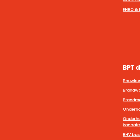
EHBO & 
BPT d
Bouwkun
Brandwa
Brandmel
Onderho
Onderho
kanaalre
BHV bas