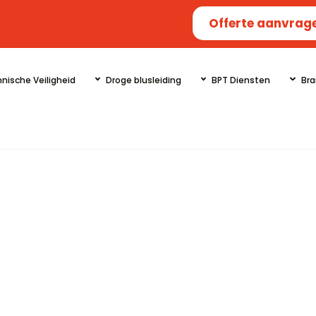
Offerte aanvrag
nische Veiligheid
Droge blusleiding
BPT Diensten
Bra