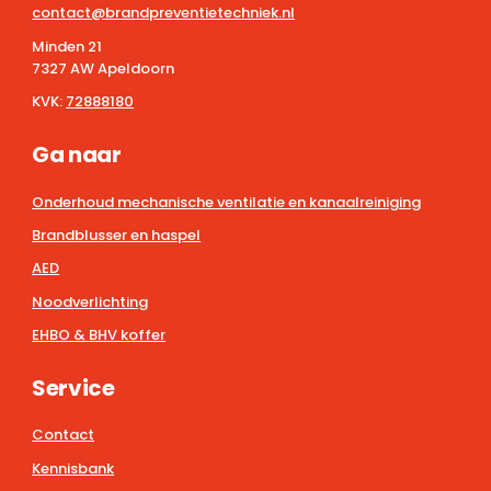
contact@brandpreventietechniek.nl
Minden 21
7327 AW Apeldoorn
KVK:
72888180
Ga naar
Onderhoud mechanische ventilatie en kanaalreiniging
Brandblusser en haspel
AED
Noodverlichting
EHBO & BHV koffer
Service
Contact
Kennisbank