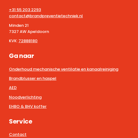
+31 55 203 2293
contact@brandpreventietechniek.nl
Minden 21
7327 AW Apeldoorn
KVK:
72888180
Ga naar
Onderhoud mechanische ventilatie en kanaalreiniging
Brandblusser en haspel
AED
Noodverlichting
EHBO & BHV koffer
Service
Contact