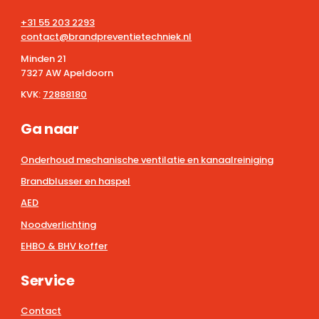
+31 55 203 2293
contact@brandpreventietechniek.nl
Minden 21
7327 AW Apeldoorn
KVK:
72888180
Ga naar
Onderhoud mechanische ventilatie en kanaalreiniging
Brandblusser en haspel
AED
Noodverlichting
EHBO & BHV koffer
Service
Contact