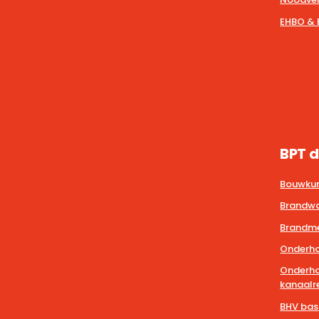
EHBO & 
BPT d
Bouwkun
Brandwa
Brandmel
Onderho
Onderho
kanaalre
BHV bas