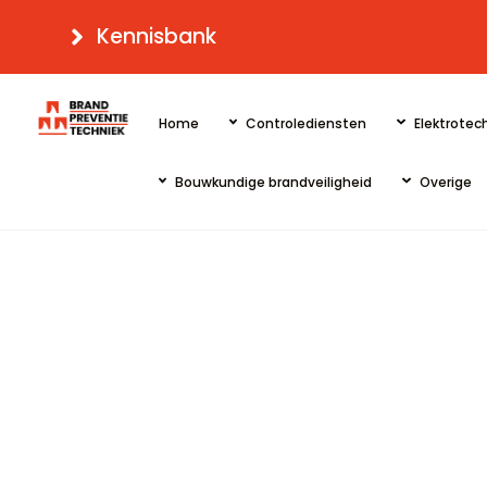
Skip
Kennisbank
to
content
Home
Controlediensten
Elektrotech
Bouwkundige brandveiligheid
Overige