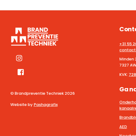
Cont
+31 55 
contact
Minden 
7327 AW
KVK:
728
Ga n
© Brandpreventie Techniek
2026
Onderho
Website by
Pashagrafix
kanaalre
Brandbl
AED
Noodver