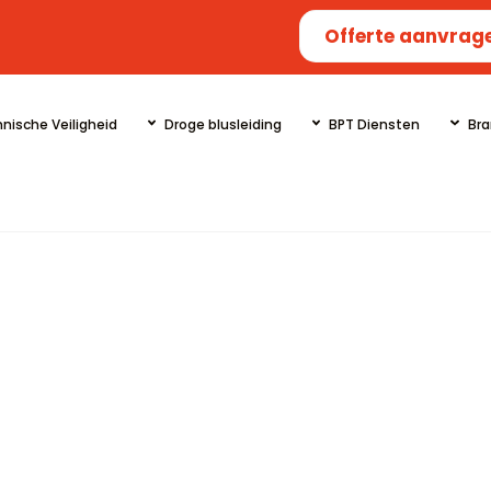
Offerte aanvrag
nische Veiligheid
Droge blusleiding
BPT Diensten
Bra