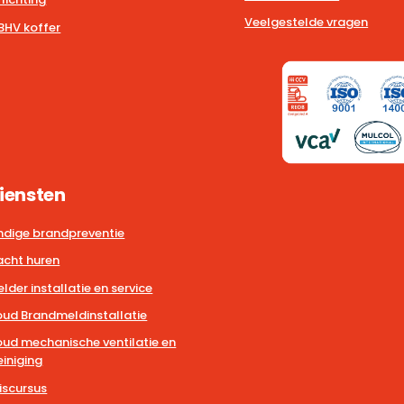
Veelgestelde vragen
BHV koffer
iensten
dige brandpreventie
cht huren
der installatie en service
ud Brandmeldinstallatie
ud mechanische ventilatie en
iniging
iscursus