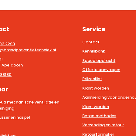
act
Service
Contact
203 2293
@brandpreventietechniek.nl
Kennisbank
21
Spoed opdracht
 Apeldoorn
Offerte aanvragen
88180
Prijzenlijst
aar
Klant worden
Aanmelding voor onderhou
ud mechanische ventilatie en
Klant worden
iniging
Betaalmethodes
usser en haspel
Verzending en retour
Retourformulier
lichting