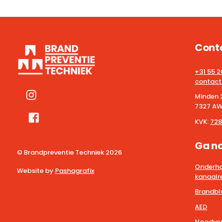
Cont
+31 55 
contact
Minden 
7327 AW
KVK:
728
Ga n
© Brandpreventie Techniek
2026
Onderho
Website by
Pashagrafix
kanaalre
Brandbl
AED
Noodver