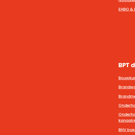
EHBO & 
BPT d
Bouwkun
Brandwa
Brandmel
Onderho
Onderho
kanaalre
BHV bas