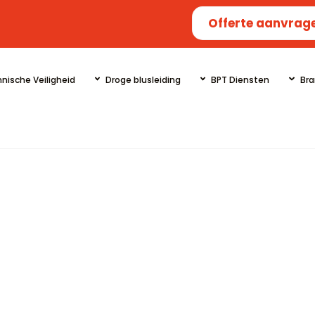
Offerte aanvrag
nische Veiligheid
Droge blusleiding
BPT Diensten
Bra