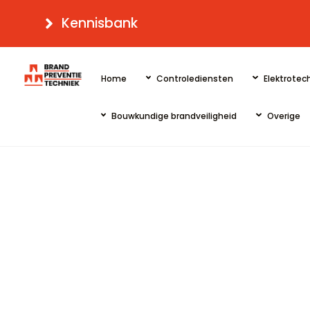
Skip
Kennisbank
to
content
Home
Controlediensten
Elektrotech
Bouwkundige brandveiligheid
Overige