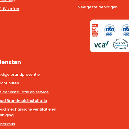
Veelgestelde vragen
BHV koffer
iensten
dige brandpreventie
cht huren
der installatie en service
ud Brandmeldinstallatie
ud mechanische ventilatie en
iniging
iscursus