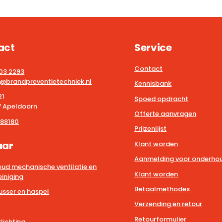
act
Service
Contact
203 2293
@brandpreventietechniek.nl
Kennisbank
21
Spoed opdracht
 Apeldoorn
Offerte aanvragen
88180
Prijzenlijst
aar
Klant worden
Aanmelding voor onderhou
ud mechanische ventilatie en
Klant worden
iniging
Betaalmethodes
usser en haspel
Verzending en retour
Retourformulier
lichting