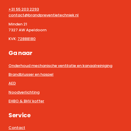
+31 55 203 2293
contact@brandpreventietechniek.nl
Minden 21
7327 AW Apeldoorn
KVK:
72888180
Ga naar
Onderhoud mechanische ventilatie en kanaalreiniging
Brandblusser en haspel
AED
Noodverlichting
EHBO & BHV koffer
Service
Contact