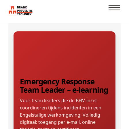
Skip
Men
to
content
Emergency Response
Team Leader – e-learning
Voor team leaders die de BHV-inzet
coördineren tijdens incidenten in een
Engelstalige werkomgeving. Volledig
digitaal: toegang per e-mail, online