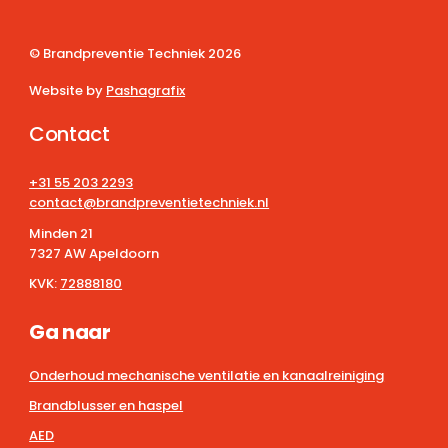
© Brandpreventie Techniek
2026
Website by
Pashagrafix
Contact
+31 55 203 2293
contact@brandpreventietechniek.nl
Minden 21
7327 AW Apeldoorn
KVK:
72888180
Ga naar
Onderhoud mechanische ventilatie en kanaalreiniging
Brandblusser en haspel
AED