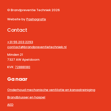
© Brandpreventie Techniek
2026
Website by
Pashagrafix
Contact
+31 55 203 2293
contact@brandpreventietechniek.nl
Minden 21
7327 AW Apeldoorn
KVK:
72888180
Ga naar
Onderhoud mechanische ventilatie en kanaalreiniging
Brandblusser en haspel
AED