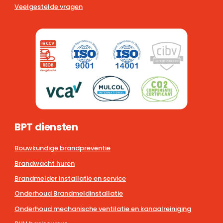
Veelgestelde vragen
BPT diensten
Bouwkundige brandpreventie
Brandwacht huren
Brandmelder installatie en service
Onderhoud Brandmeldinstallatie
Onderhoud mechanische ventilatie en kanaalreiniging