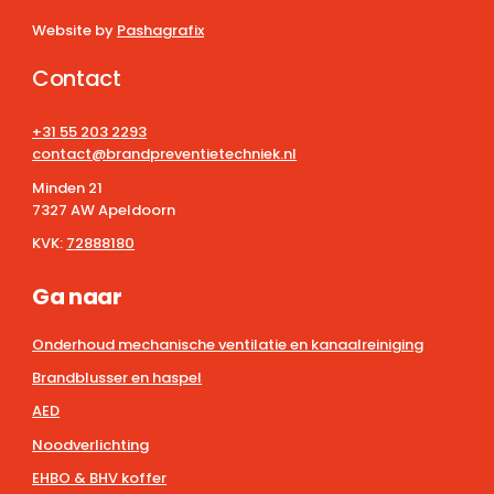
Website by
Pashagrafix
Contact
+31 55 203 2293
contact@brandpreventietechniek.nl
Minden 21
7327 AW Apeldoorn
KVK:
72888180
Ga naar
Onderhoud mechanische ventilatie en kanaalreiniging
Brandblusser en haspel
AED
Noodverlichting
EHBO & BHV koffer