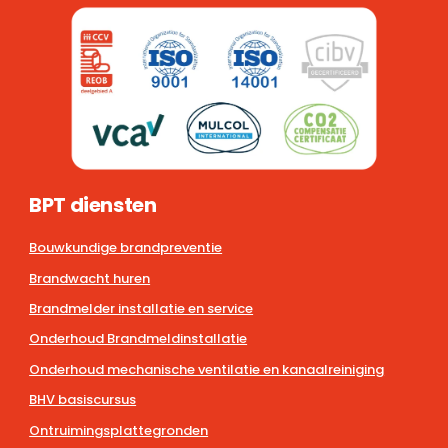
BPT diensten
Bouwkundige brandpreventie
Brandwacht huren
Brandmelder installatie en service
Onderhoud Brandmeldinstallatie
Onderhoud mechanische ventilatie en kanaalreiniging
BHV basiscursus
Ontruimingsplattegronden